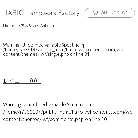
ONLINE SHOP
Home
|
（アメリカ）Antiqua
Warning
: Undefined variable $post_id in
/home/r7339197/public_html/hario-lwf-contents.com/wp-
content/themes/lwf/single.php
on line
34
レビュー （0）
Warning
: Undefined variable $aria_req in
/home/r7339197/public_html/hario-lwf-contents.com/wp-
content/themes/lwf/comments.php
on line
20