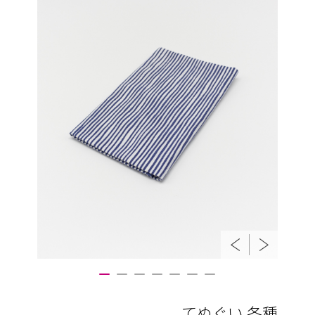
てぬぐい 各種