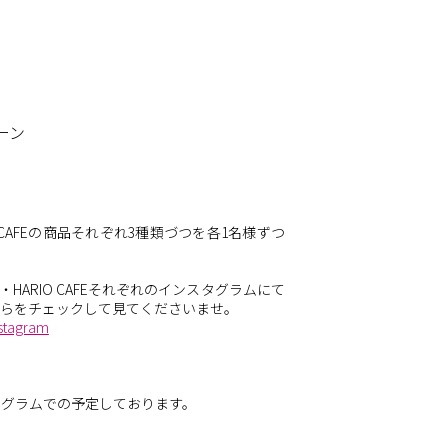
ーン
とHARIO CAFEの商品それぞれ3種類づつを各1名様ずつ
HARIO CAFEそれぞれのインスタグラムにて
ちらをチェックして見てくださいませ。
stagram
タグラムでの予定しております。