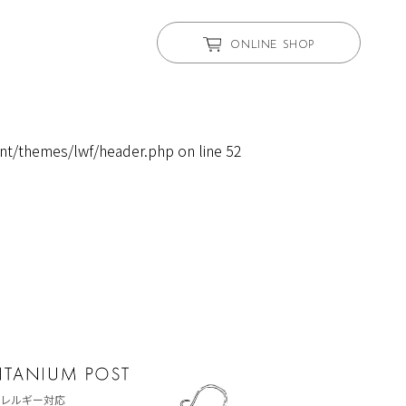
ONLINE SHOP
nt/themes/lwf/header.php
on line
52
レルギー対応