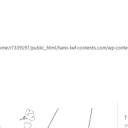
ome/r7339197/public_html/hario-lwf-contents.com/wp-conte
ア