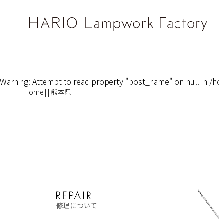
Warning
: Attempt to read property "post_name" on null in
/h
Home
|
|
熊本県
修理について