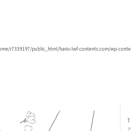
ome/r7339197/public_html/hario-lwf-contents.com/wp-conte
ア