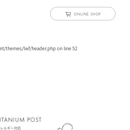
ONLINE SHOP
nt/themes/lwf/header.php
on line
52
レルギー対応