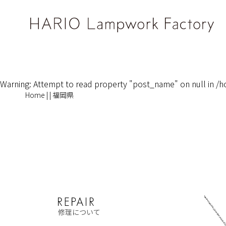
Warning
: Attempt to read property "post_name" on null in
/h
Home
|
|
福岡県
修理について