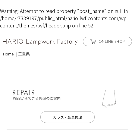
Warning
: Attempt to read property "post_name" on null in
/home/r7339197/public_html/hario-lwf-contents.com/wp-
content/themes/lwf/header.php
on line
52
ONLINE SHOP
Home
|
|
三重県
WEBからできる修理のご案内
ガラス・金具修理