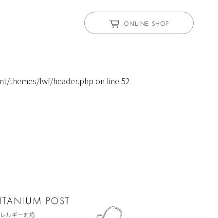
ONLINE SHOP
nt/themes/lwf/header.php
on line
52
レルギー対応