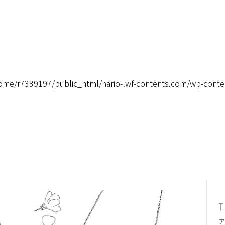
ome/r7339197/public_html/hario-lwf-contents.com/wp-conte
ア