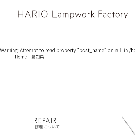
Warning
: Attempt to read property "post_name" on null in
/h
Home
|
|
愛知県
修理について