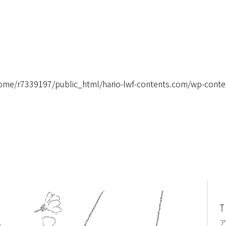
ome/r7339197/public_html/hario-lwf-contents.com/wp-conte
ア