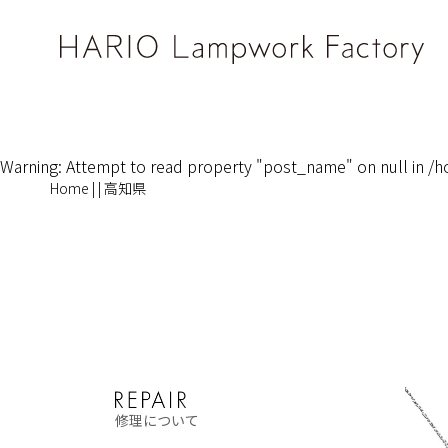
Warning
: Attempt to read property "post_name" on null in
/h
Home
|
|
高知県
修理について