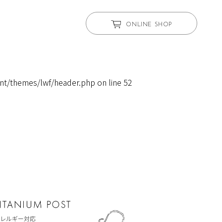
ONLINE SHOP
nt/themes/lwf/header.php
on line
52
レルギー対応