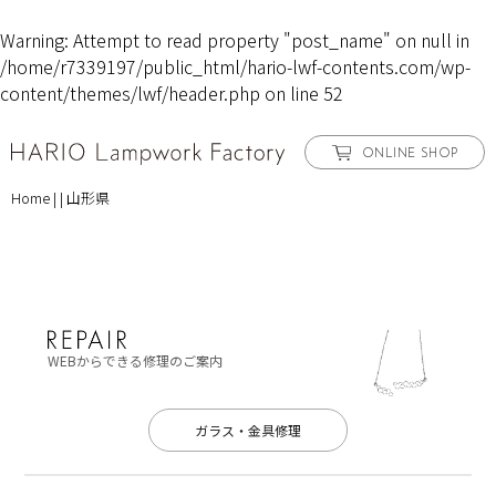
Warning
: Attempt to read property "post_name" on null in
/home/r7339197/public_html/hario-lwf-contents.com/wp-
content/themes/lwf/header.php
on line
52
ONLINE SHOP
Home
|
|
山形県
WEBからできる修理のご案内
ガラス・金具修理