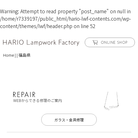
Warning
: Attempt to read property "post_name" on null in
/home/r7339197/public_html/hario-lwf-contents.com/wp-
content/themes/lwf/header.php
on line
52
ONLINE SHOP
Home
|
|
福島県
WEBからできる修理のご案内
ガラス・金具修理