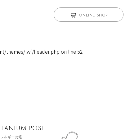
ONLINE SHOP
nt/themes/lwf/header.php
on line
52
レルギー対応