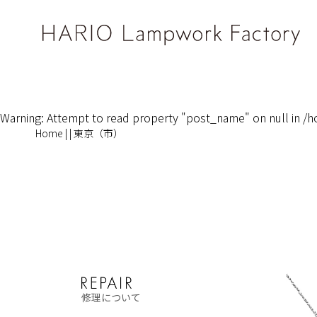
Warning
: Attempt to read property "post_name" on null in
/h
Home
|
|
東京（市）
修理について