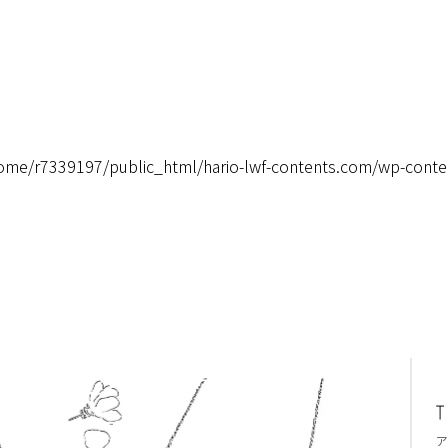
ome/r7339197/public_html/hario-lwf-contents.com/wp-conte
ア