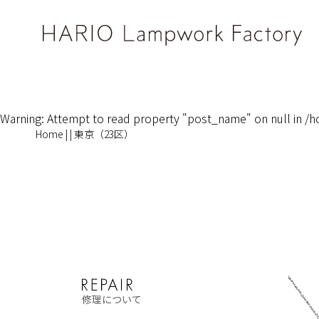
Warning
: Attempt to read property "post_name" on null in
/h
Home
|
|
東京（23区）
修理について