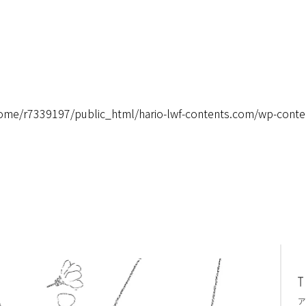
ome/r7339197/public_html/hario-lwf-contents.com/wp-conte
ア