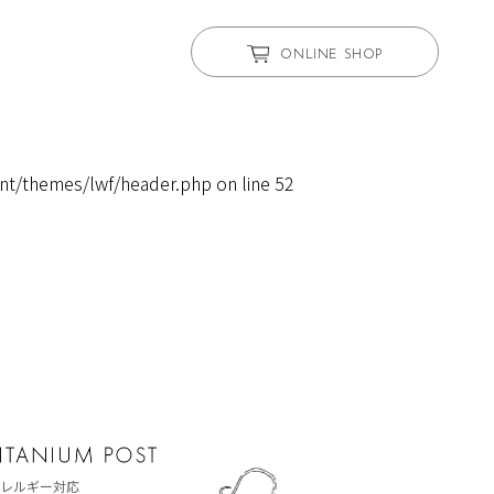
ONLINE SHOP
nt/themes/lwf/header.php
on line
52
レルギー対応