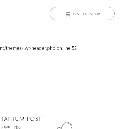
ONLINE SHOP
nt/themes/lwf/header.php
on line
52
レルギー対応