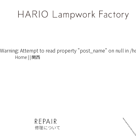
Warning
: Attempt to read property "post_name" on null in
/h
Home
|
|
関西
修理について