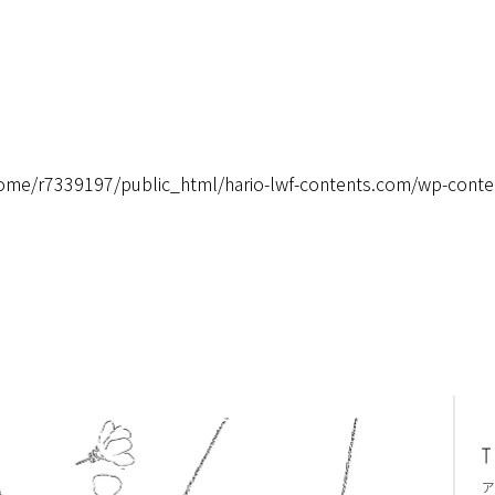
ome/r7339197/public_html/hario-lwf-contents.com/wp-conte
ア