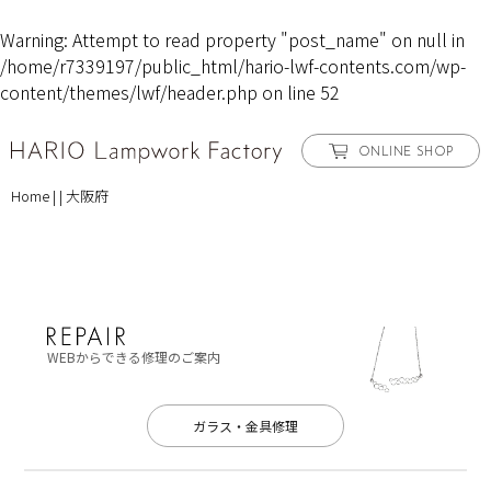
Warning
: Attempt to read property "post_name" on null in
/home/r7339197/public_html/hario-lwf-contents.com/wp-
content/themes/lwf/header.php
on line
52
ONLINE SHOP
Home
|
|
大阪府
WEBからできる修理のご案内
ガラス・金具修理