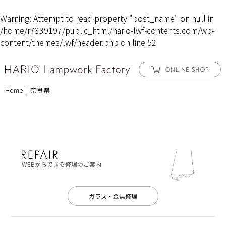
Warning
: Attempt to read property "post_name" on null in
/home/r7339197/public_html/hario-lwf-contents.com/wp-
content/themes/lwf/header.php
on line
52
ONLINE SHOP
Home
|
|
奈良県
WEBからできる修理のご案内
ガラス・金具修理