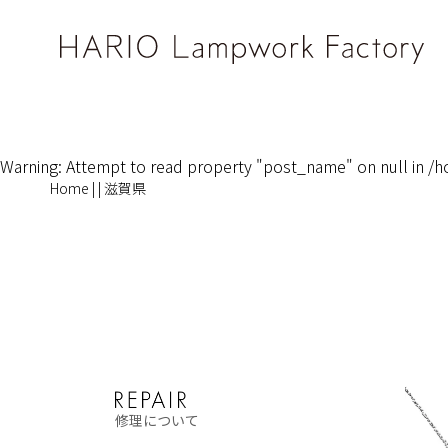
Warning
: Attempt to read property "post_name" on null in
/h
Home
|
|
滋賀県
修理について