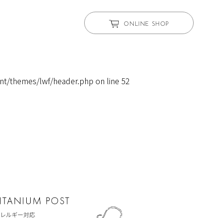
ONLINE SHOP
nt/themes/lwf/header.php
on line
52
レルギー対応