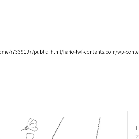
ome/r7339197/public_html/hario-lwf-contents.com/wp-conte
ア