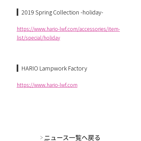
2019 Spring Collection -holiday-
https://www.hario-lwf.com/accessories/item-
list/special/holiday
HARIO Lampwork Factory
https://www.hario-lwf.com
ニュース一覧へ戻る