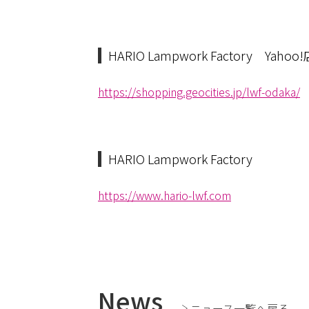
HARIO Lampwork Factory Yahoo!
https://shopping.geocities.jp/lwf-odaka/
HARIO Lampwork Factory
https://www.hario-lwf.com
News
ニュース一覧へ戻る