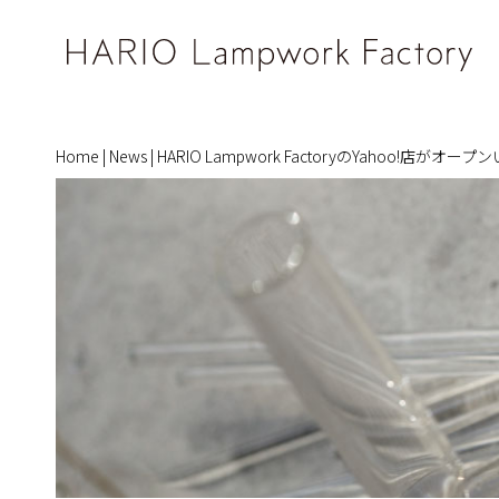
Home
|
News
|
HARIO Lampwork FactoryのYahoo!店がオ