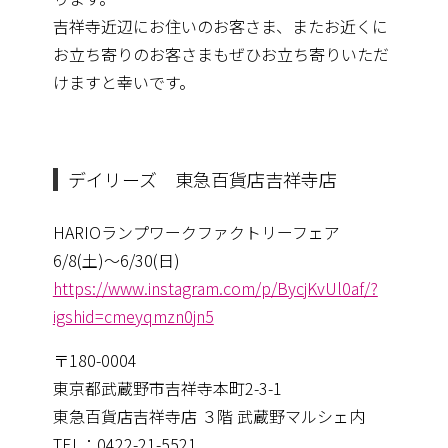
吉祥寺近辺にお住いのお客さま、またお近くに
お立ち寄りのお客さまもぜひお立ち寄りいただ
けますと幸いです。
デイリーズ 東急百貨店吉祥寺店
HARIOランプワークファクトリーフェア
6/8(土)〜6/30(日)
https://www.instagram.com/p/BycjKvUl0af/?
igshid=cmeyqmzn0jn5
〒180-0004
東京都武蔵野市吉祥寺本町2-3-1
東急百貨店吉祥寺店 ３階 武蔵野マルシェ内
TEL：0422-21-5521