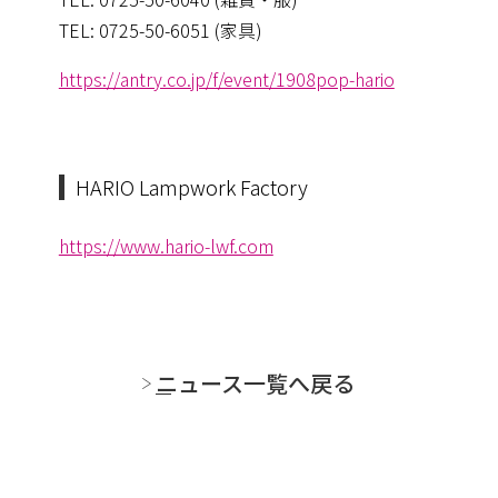
TEL: 0725-50-6051 (家具)
https://antry.co.jp/f/event/1908pop-hario
HARIO Lampwork Factory
https://www.hario-lwf.com
ニュース一覧へ戻る