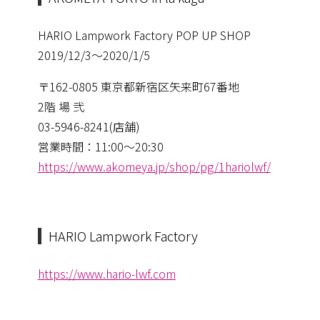
HARIO Lampwork Factory POP UP SHOP
2019/12/3〜2020/1/5
〒162-0805 東京都新宿区矢来町67番地
2階 場 弐
03-5946-8241(店舗)
営業時間：11:00～20:30
https://www.akomeya.jp/shop/pg/1hariolwf/
HARIO Lampwork Factory
https://www.hario-lwf.com