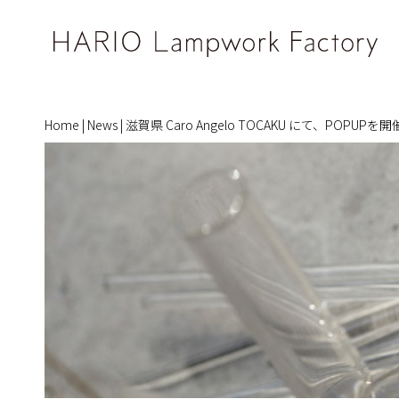
Home
|
News
|
滋賀県 Caro Angelo TOCAKU にて、POPUPを