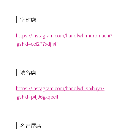
室町店
https://instagram.com/
hariolwf_muromachi?
igshid=
coi277xdjn4f
渋谷店
https://instagram.com/
hariolwf_shibuya?
igshid=
p4j96gxqeeif
名古屋店