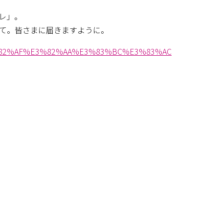
レ」。
て。皆さまに届きますように。
/%E3%82%AF%E3%82%AA%E3%83%BC%E3%83%AC