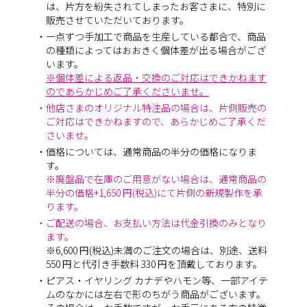
は、片方を紛失されてしまったお客さまに、特別に
販売させていただいております。
・一点ずつ手加工で商品を生産している都合で、商品
の種類によってはおおきく個体差が出る場合がござ
います。
※個体差による返品・交換のご対応はできかねます
のであらかじめご了承くださいませ。
・他店さまのオリジナル特注品の場合は、片側販売の
ご対応はできかねますので、あらかじめご了承くだ
さいませ。
・価格については、通常商品の半分の価格になりま
す。
※廃盤品で在庫のご用意がない場合は、通常商品の
半分の価格+1,650 円(税込)にて片側の新規製作を承
ります。
・ご配送の場合、お支払い方法は代金引換のみとなり
ます。
※6,600 円(税込)未満のご注文の場合は、別途、送料
550 円と代引き手数料 330 円を頂戴しております。
・ピアス・イヤリング カナデやハモン等、一部アイテ
ムのなかには左右で形のちがう商品がございます。