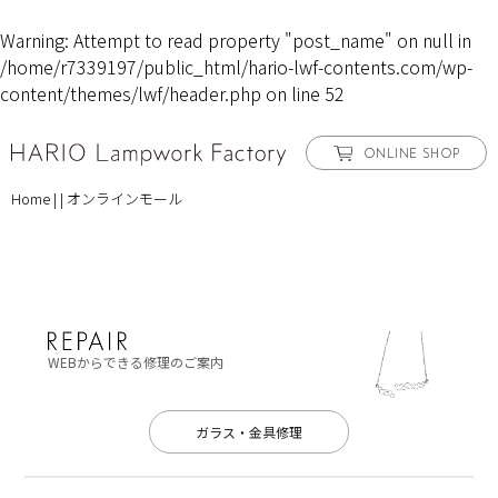
Warning
: Attempt to read property "post_name" on null in
/home/r7339197/public_html/hario-lwf-contents.com/wp-
content/themes/lwf/header.php
on line
52
ONLINE SHOP
Home
|
|
オンラインモール
WEBからできる修理のご案内
ガラス・金具修理