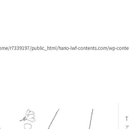
ome/r7339197/public_html/hario-lwf-contents.com/wp-conte
ア