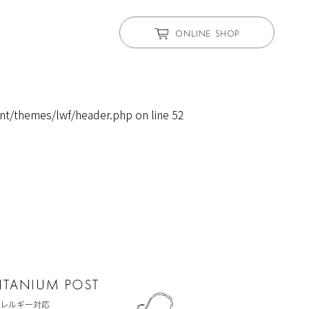
ONLINE SHOP
nt/themes/lwf/header.php
on line
52
レルギー対応