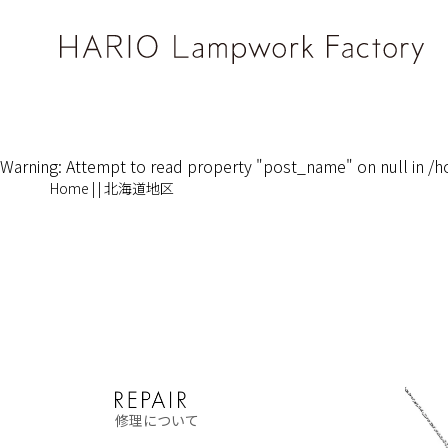
Warning
: Attempt to read property "post_name" on null in
/h
Home
|
|
北海道地区
修理について