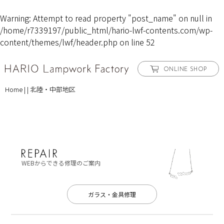
Warning
: Attempt to read property "post_name" on null in
/home/r7339197/public_html/hario-lwf-contents.com/wp-
content/themes/lwf/header.php
on line
52
ONLINE SHOP
Home
|
|
北陸・中部地区
WEBからできる修理のご案内
ガラス・金具修理