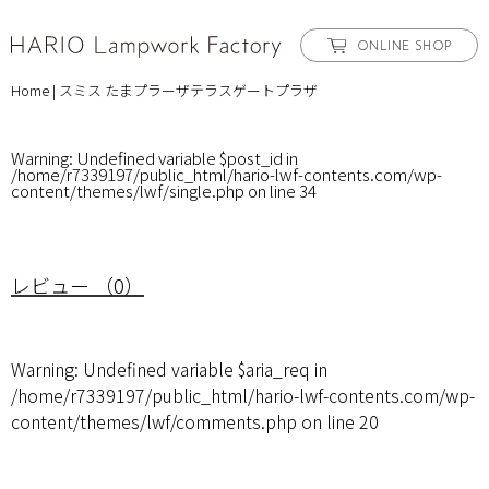
ONLINE SHOP
Home
|
スミス たまプラーザテラスゲートプラザ
Warning
: Undefined variable $post_id in
/home/r7339197/public_html/hario-lwf-contents.com/wp-
content/themes/lwf/single.php
on line
34
レビュー （0）
Warning
: Undefined variable $aria_req in
/home/r7339197/public_html/hario-lwf-contents.com/wp-
content/themes/lwf/comments.php
on line
20