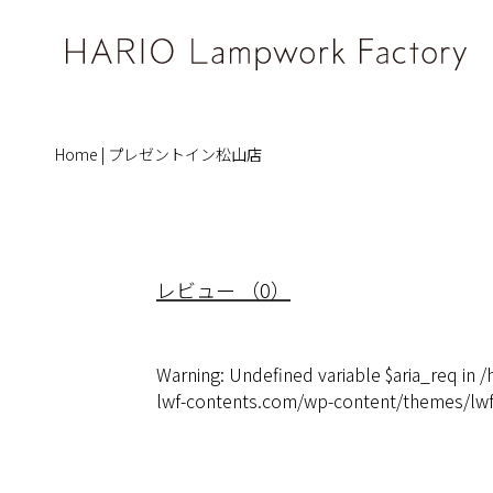
Home
|
プレゼントイン松山店
レビュー （0）
Warning
: Undefined variable $aria_req in
/
lwf-contents.com/wp-content/themes/l