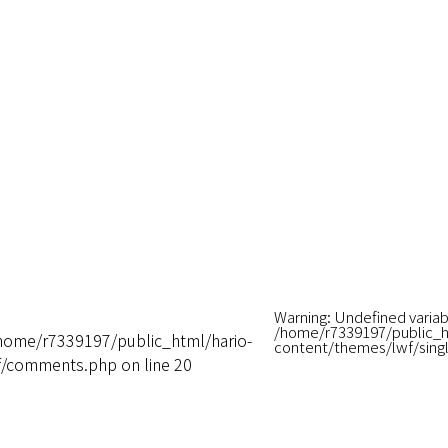
Warning
: Undefined variab
/home/r7339197/public_h
home/r7339197/public_html/hario-
content/themes/lwf/sing
wf/comments.php
on line
20