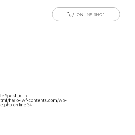
ONLINE SHOP
le $post_id in
tml/hario-lwf-contents.com/wp-
le.php
on line
34