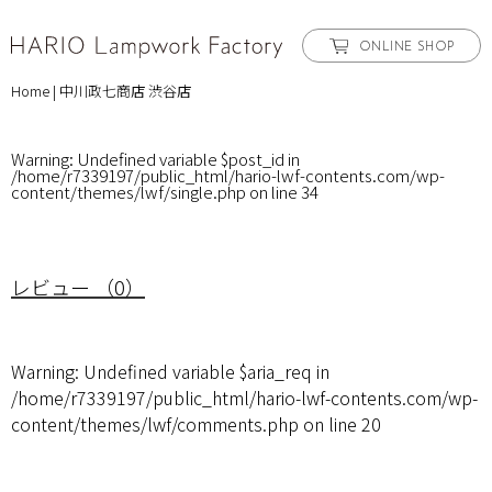
ONLINE SHOP
Home
|
中川政七商店 渋谷店
Warning
: Undefined variable $post_id in
/home/r7339197/public_html/hario-lwf-contents.com/wp-
content/themes/lwf/single.php
on line
34
レビュー （0）
Warning
: Undefined variable $aria_req in
/home/r7339197/public_html/hario-lwf-contents.com/wp-
content/themes/lwf/comments.php
on line
20