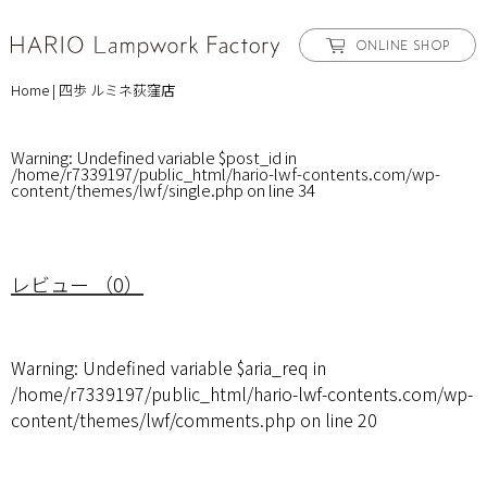
ONLINE SHOP
Home
|
四歩 ルミネ荻窪店
Warning
: Undefined variable $post_id in
/home/r7339197/public_html/hario-lwf-contents.com/wp-
content/themes/lwf/single.php
on line
34
レビュー （0）
Warning
: Undefined variable $aria_req in
/home/r7339197/public_html/hario-lwf-contents.com/wp-
content/themes/lwf/comments.php
on line
20