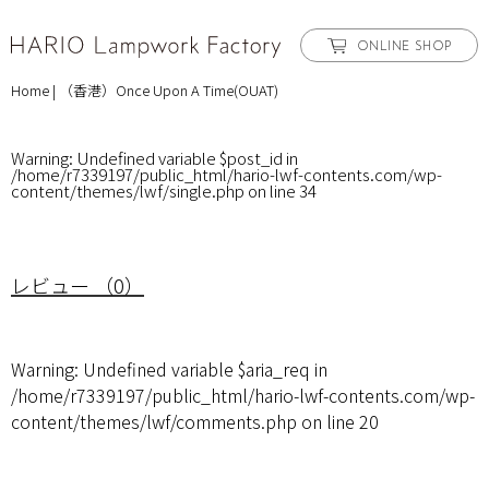
ONLINE SHOP
Home
|
（香港）Once Upon A Time(OUAT)
Warning
: Undefined variable $post_id in
/home/r7339197/public_html/hario-lwf-contents.com/wp-
content/themes/lwf/single.php
on line
34
レビュー （0）
Warning
: Undefined variable $aria_req in
/home/r7339197/public_html/hario-lwf-contents.com/wp-
content/themes/lwf/comments.php
on line
20