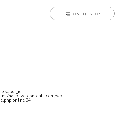
ONLINE SHOP
le $post_id in
tml/hario-lwf-contents.com/wp-
le.php
on line
34