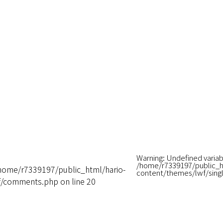
Warning
: Undefined variab
/home/r7339197/public_h
home/r7339197/public_html/hario-
content/themes/lwf/sing
wf/comments.php
on line
20