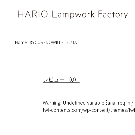
Home
|
85 COREDO室町テラス店
レビュー （0）
Warning
: Undefined variable $aria_req in
/
lwf-contents.com/wp-content/themes/l