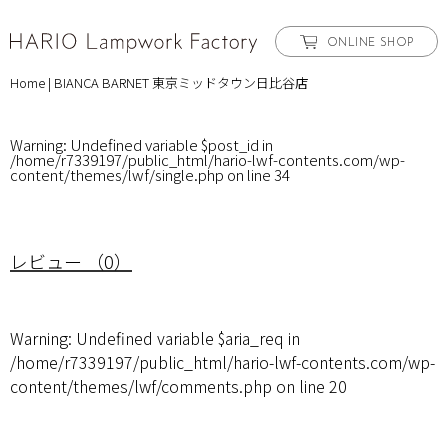
ONLINE SHOP
Home
|
BIANCA BARNET 東京ミッドタウン日比谷店
Warning
: Undefined variable $post_id in
/home/r7339197/public_html/hario-lwf-contents.com/wp-
content/themes/lwf/single.php
on line
34
レビュー （0）
Warning
: Undefined variable $aria_req in
/home/r7339197/public_html/hario-lwf-contents.com/wp-
content/themes/lwf/comments.php
on line
20