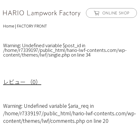
ONLINE SHOP
Home
|
FACTORY FRONT
Warning
: Undefined variable $post_id in
/home/r7339197/public_html/hario-lwf-contents.com/wp-
content/themes/lwf/single.php
on line
34
レビュー （0）
Warning
: Undefined variable $aria_req in
/home/r7339197/public_html/hario-lwf-contents.com/wp-
content/themes/lwf/comments.php
on line
20