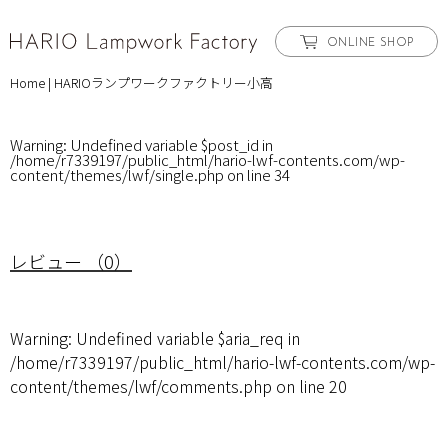
ONLINE SHOP
Home
|
HARIOランプワークファクトリー小高
Warning
: Undefined variable $post_id in
/home/r7339197/public_html/hario-lwf-contents.com/wp-
content/themes/lwf/single.php
on line
34
レビュー （0）
Warning
: Undefined variable $aria_req in
/home/r7339197/public_html/hario-lwf-contents.com/wp-
content/themes/lwf/comments.php
on line
20