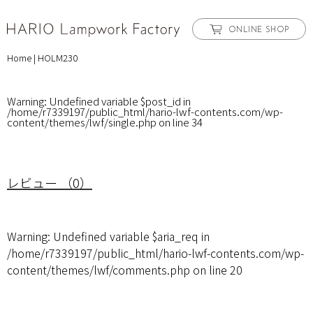
ONLINE SHOP
Home
|
HOLM230
Warning
: Undefined variable $post_id in
/home/r7339197/public_html/hario-lwf-contents.com/wp-
content/themes/lwf/single.php
on line
34
レビュー （0）
Warning
: Undefined variable $aria_req in
/home/r7339197/public_html/hario-lwf-contents.com/wp-
content/themes/lwf/comments.php
on line
20