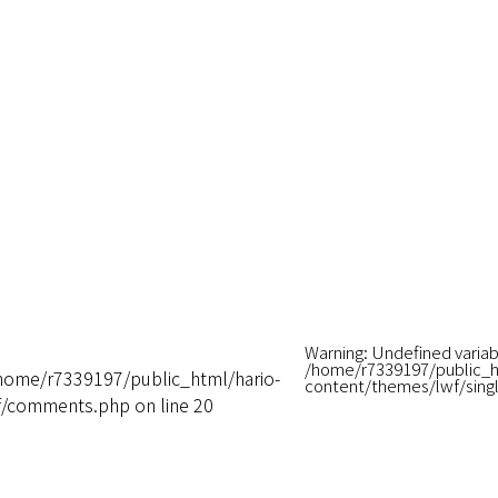
Warning
: Undefined variab
/home/r7339197/public_h
home/r7339197/public_html/hario-
content/themes/lwf/sing
wf/comments.php
on line
20