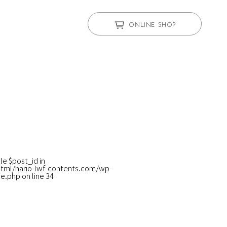
ONLINE SHOP
le $post_id in
tml/hario-lwf-contents.com/wp-
le.php
on line
34