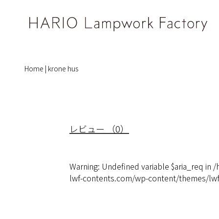
Home
|
krone hus
レビュー （0）
Warning
: Undefined variable $aria_req in
/
lwf-contents.com/wp-content/themes/l