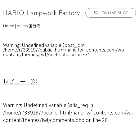
ONLINE SHOP
Home
|
palms 国分寺
Warning
: Undefined variable $post_id in
/home/r7339197/public_html/hario-lwf-contents.com/wp-
content/themes/lwf/single.php
on line
34
レビュー （0）
Warning
: Undefined variable $aria_req in
/home/r7339197/public_html/hario-lwf-contents.com/wp-
content/themes/lwf/comments.php
on line
20