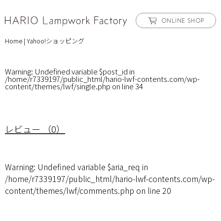
ONLINE SHOP
Home
|
Yahoo!ショッピング
Warning
: Undefined variable $post_id in
/home/r7339197/public_html/hario-lwf-contents.com/wp-
content/themes/lwf/single.php
on line
34
レビュー （0）
Warning
: Undefined variable $aria_req in
/home/r7339197/public_html/hario-lwf-contents.com/wp-
content/themes/lwf/comments.php
on line
20