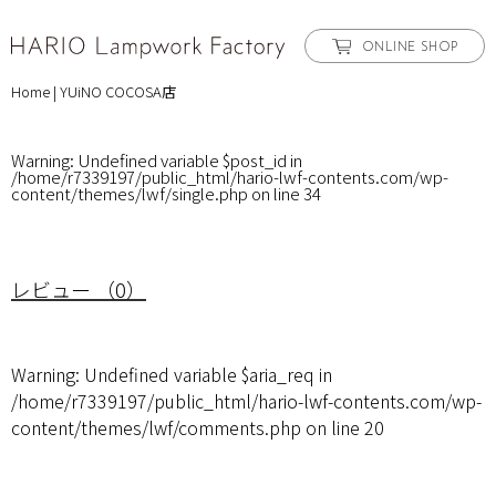
ONLINE SHOP
Home
|
YUiNO COCOSA店
Warning
: Undefined variable $post_id in
/home/r7339197/public_html/hario-lwf-contents.com/wp-
content/themes/lwf/single.php
on line
34
レビュー （0）
Warning
: Undefined variable $aria_req in
/home/r7339197/public_html/hario-lwf-contents.com/wp-
content/themes/lwf/comments.php
on line
20